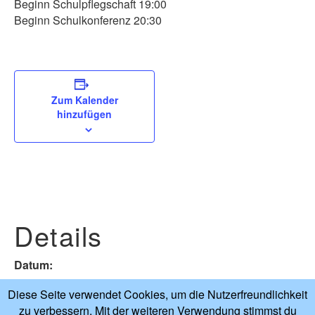
Beginn Schulpflegschaft 19:00
Beginn Schulkonferenz 20:30
Zum Kalender
hinzufügen
Details
Datum:
30. September 2025
Diese Seite verwendet Cookies, um die Nutzerfreundlichkeit
zu verbessern. Mit der weiteren Verwendung stimmst du
Zeit: