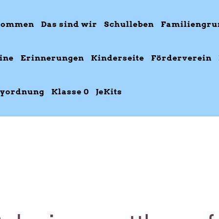
kommen
Das sind wir
Schulleben
Familiengru
ine
Erinnerungen
Kinderseite
Förderverein
yordnung
Klasse 0
JeKits