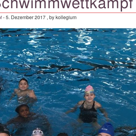
 Schwimmwettkampf
-
5. Dezember 2017
, by kollegium
f