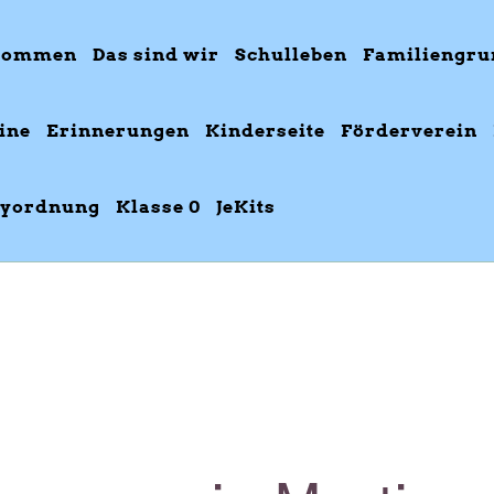
kommen
Das sind wir
Schulleben
Familiengru
ine
Erinnerungen
Kinderseite
Förderverein
yordnung
Klasse 0
JeKits