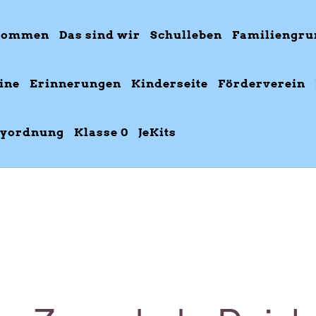
kommen
Das sind wir
Schulleben
Familiengru
ine
Erinnerungen
Kinderseite
Förderverein
yordnung
Klasse 0
JeKits