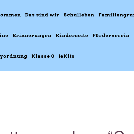
kommen
Das sind wir
Schulleben
Familiengru
ine
Erinnerungen
Kinderseite
Förderverein
yordnung
Klasse 0
JeKits