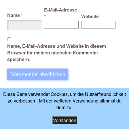
E-Mail-Adresse
Name
*
*
Website
Name, E-Mail-Adresse und Website in diesem
Browser für meinen nächsten Kommentar
speichern.
Diese Website verwendet Akismet, um Spam zu
Diese Seite verwendet Cookies, um die Nutzerfreundlichkeit
reduzieren.
Erfahre mehr darüber, wie deine
zu verbessern. Mit der weiteren Verwendung stimmst du
Kommentardaten verarbeitet werden
.
dem zu.
Verstanden
Impressum
-
Datenschutzerklärung